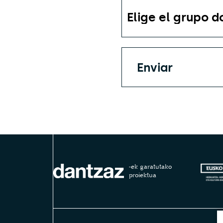
Enviar
-ek garatutako
proiektua