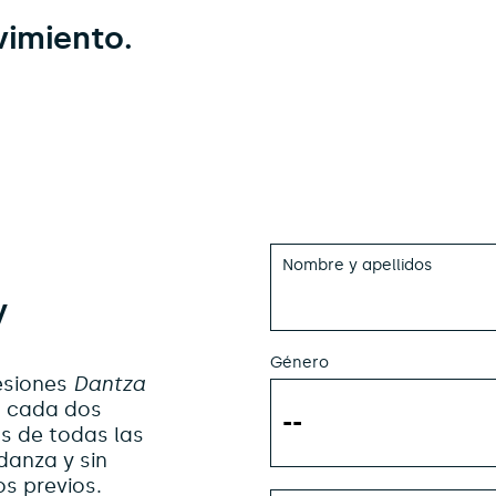
vimiento.
Nombre y apellidos
y
Género
sesiones
Dantza
 cada dos
s de todas las
danza y sin
s previos.