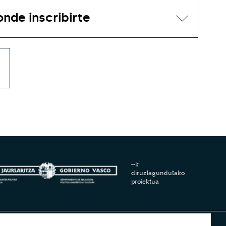
--k
diruzlagundutako
proiektua