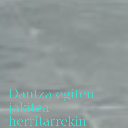
Dantza egiten
jakitea
herritarrekin