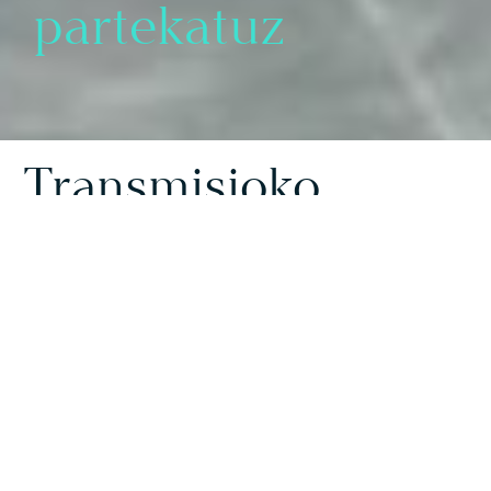
partekatuz
Transmisioko
Artistak
DAGAZeko transmisio-taldea dantza
garaikidearen zale amorratuak diren artisten
taldea da, eta izugarri gustatzen zaigu gure
ezagutzak eta trebetasunak publiko
desberdinarekin partekatzea. Gure
lantegietan, ikasteko esperientzia
dibertigarria eta aberasgarria eskaintzen
dugu, parte-hartzaileek beren sormena eta